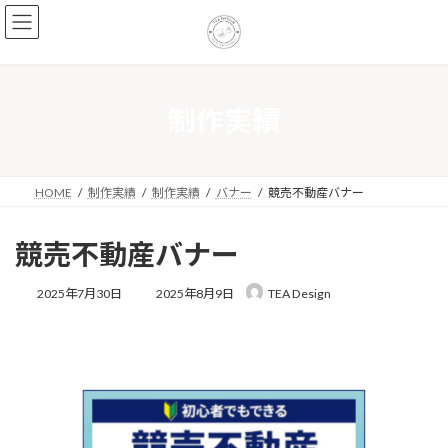
コ
ナ
ン
ビ
テ
ゲ
ン
ー
ツ
シ
へ
ョ
制作実績
ス
ン
キ
に
ッ
移
プ
動
HOME
制作実績
制作実績
バナー
競売不動産バナー
競売不動産バナー
最
2025年7月30日
2025年8月9日
TEA Design
終
更
新
日
時
: